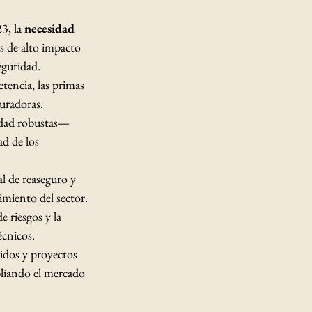
3, la 
necesidad 
s de alto impacto 
eguridad.
tencia, las primas 
guradoras.
idad robustas—
d de los 
l de reaseguro y 
cimiento del sector.
e riesgos y la 
écnicos.
idos y proyectos 
pliando el mercado 