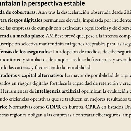
ntalan la perspectiva estable
a de coberturas: 
Aun tras la desaceleración observada desde 202
ra riesgos digitales
 permanece elevada, impulsada por incidente
 de las empresas de cumplir con estándares regulatorios y de cibers
erada a medio plazo: 
AM Best prevé que, pese a la intensa compe
suscripción selectiva mantendrán márgenes aceptables para las ase
fensas de los asegurados: 
La adopción de medidas de cibersegur
monitoreo y simulacros de ataque—reduce la frecuencia y severida
endo las carteras y favoreciendo la rentabilidad.
adoras y capital alternativo: 
La mayor disponibilidad de capita
zados en riesgos digitales fortalece la capacidad de retención y cre
 
Herramientas de 
inteligencia artificial
 optimizan la evaluación d
ando eficiencias operativas que se traducen en mejores resultados t
io: 
Normativas como 
GDPR
 en Europa, 
CPRA
 en Estados Un
 otras regiones obligan a las empresas a contratar ciberseguros, am