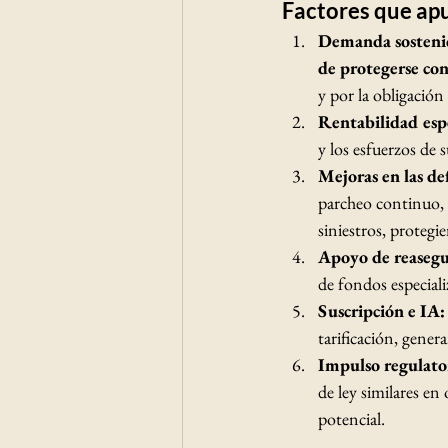
Factores que apu
Demanda sostenid
de protegerse cont
y por la obligación
Rentabilidad esp
y los esfuerzos de 
Mejoras en las de
parcheo continuo, 
siniestros, protegi
Apoyo de reasegur
de fondos especiali
Suscripción e IA:
tarificación, gener
Impulso regulator
de ley similares en
potencial.