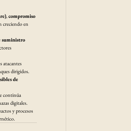
re)
, 
compromiso 
n creciendo en 
 suministro 
ctores 
s atacantes 
aques dirigidos.
sibles de 
e continúa 
azas digitales. 
ductos y procesos 
rnético.