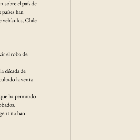
 sobre el país de 
s países han 
 vehículos, Chile 
ir el robo de 
la década de 
cultado la venta 
que ha permitido 
obados.​
rgentina han 