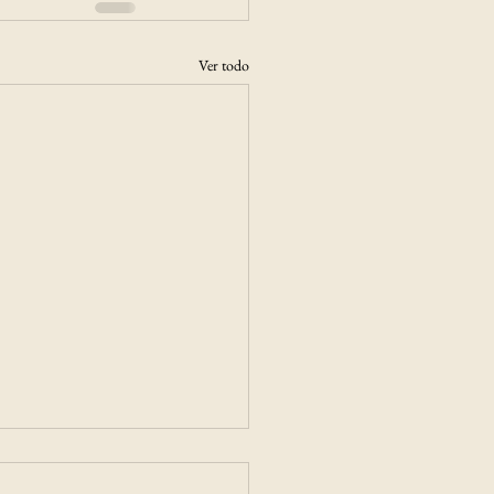
Ver todo
Seguros y Mutual
rías sellan alianza