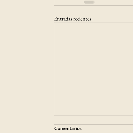
Entradas recientes
Claudio Orrego pide modificar
Comentarios
el Código de Comercio para