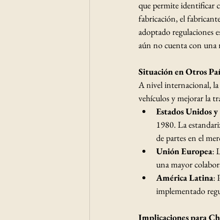
que permite identificar 
fabricación, el fabricant
adoptado regulaciones es
aún no cuenta con una n
Situación en Otros Paí
A nivel internacional, 
vehículos y mejorar la tr
Estados Unidos 
1980. La estandariz
de partes en el mer
Unión Europea
: 
una mayor colabora
América Latina
: 
implementado regu
Implicaciones para Ch