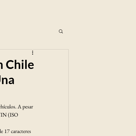
 Chile
Una
l
hículos. A pesar 
 VIN (ISO 
e 17 caracteres 