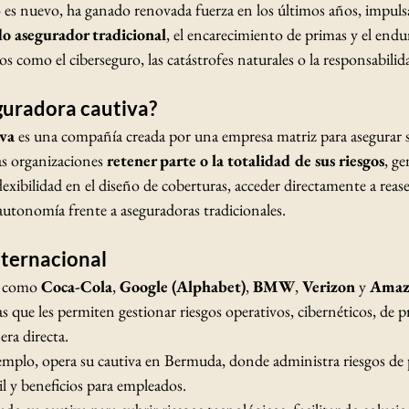
es nuevo, ha ganado renovada fuerza en los últimos años, impulsa
do asegurador tradicional
, el encarecimiento de primas y el end
 como el ciberseguro, las catástrofes naturales o la responsabilida
guradora cautiva?
iva
 es una compañía creada por una empresa matriz para asegurar 
as organizaciones 
retener parte o la totalidad de sus riesgos
, ge
lexibilidad en el diseño de coberturas, acceder directamente a reas
autonomía frente a aseguradoras tradicionales.
nternacional
s como 
Coca-Cola
, 
Google (Alphabet)
, 
BMW
, 
Verizon
 y 
Amaz
s que les permiten gestionar riesgos operativos, cibernéticos, de p
era directa.
jemplo, opera su cautiva en Bermuda, donde administra riesgos de 
il y beneficios para empleados.