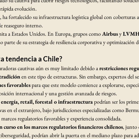
zado su cautiva para cubrir riesgos tecnológicos, facilitando solucio
 rápida evolución.
, ha fortalecido su infraestructura logística global con coberturas 
de reaseguro interno.
mita a Estados Unidos. En Europa, grupos como 
Airbus
 y 
LVM
 parte de su estrategia de resiliencia corporativa y optimización de
ta tendencia a Chile?
uradoras cautivas aún es muy limitado debido a 
restricciones reg
tradición
 en este tipo de estructuras. Sin embargo, expertos del s
nes favorables
 para que este modelo comience a explorarse, espec
ición internacional y una gestión avanzada de riesgos.
energía, retail, forestal o infraestructura
 podrían ser los prime
ivas en el extranjero, bajo jurisdicciones especializadas como Berm
marcos regulatorios favorables y experiencia consolidada.
n curso en los marcos regulatorios financieros chilenos
, junto
iberseguridad, podrían abrir la puerta en el mediano plazo para ad