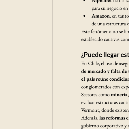
Alphabet
 ha utili
para su negocio en
Amazon
, en tanto
de una estructura 
Este fenómeno no se li
establecido cautivas como
¿Puede llegar es
En Chile, el uso de aseg
de mercado y falta de 
el país reúne condicio
conglomerados con expos
Sectores como 
minería, 
evaluar estructuras caut
Vermont, donde existen 
Además, 
las reformas e
gobierno corporativo y c