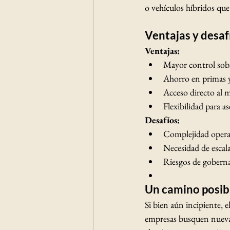
o vehículos híbridos qu
Ventajas y desaf
Ventajas:
Mayor control sobre
Ahorro en primas y
Acceso directo al 
Flexibilidad para a
Desafíos:
Complejidad operat
Necesidad de escal
Riesgos de goberna
Un camino posibl
Si bien aún incipiente, 
empresas busquen nuevas