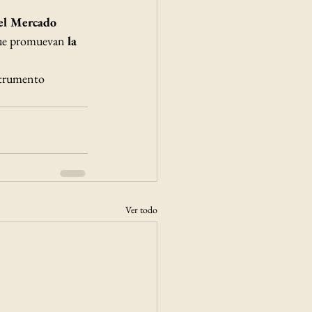
 el Mercado 
que promuevan 
la 
nstrumento 
Ver todo