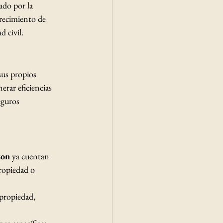
do por la 
urecimiento de 
d civil.
sus propios 
nerar eficiencias 
eguros 
on
 ya cuentan 
ropiedad o 
propiedad, 