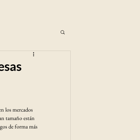
esas
en los mercados 
ran tamaño están 
esgos de forma más 