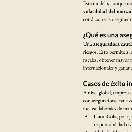
Este modelo, aunque no 
volatilidad del merca
condiciones en segmentos
¿Qué es una ase
Una 
aseguradora caut
riesgos. Esto permite a l
fiscales, obtener mayor f
internacionales y ganar 
Casos de éxito i
A nivel global, empresa
con aseguradoras cautiva
incluso laborales de man
Coca-Cola
, por e
responsabilidad civ