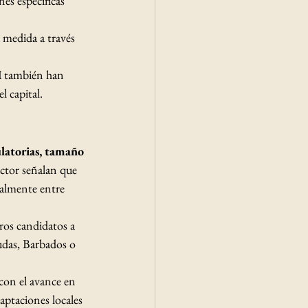
nes específicas 
a medida a través 
H
 también han 
l capital.
ulatorias, tamaño 
ector señalan que 
ialmente entre 
ros candidatos a 
udas, Barbados o 
 con el avance en 
aptaciones locales 