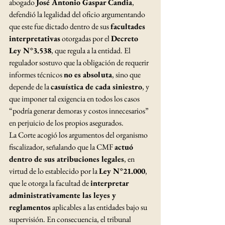
abogado 
José Antonio Gaspar Candia
, 
defendió la legalidad del oficio argumentando 
que este fue dictado dentro de sus 
facultades 
interpretativas
 otorgadas por el 
Decreto 
Ley N°3.538
, que regula a la entidad. El 
regulador sostuvo que la obligación de requerir 
informes técnicos 
no es absoluta
, sino que 
depende de la 
casuística de cada siniestro
, y 
que imponer tal exigencia en todos los casos 
“podría generar demoras y costos innecesarios” 
en perjuicio de los propios asegurados.
La Corte acogió los argumentos del organismo 
fiscalizador, señalando que la CMF 
actuó 
dentro de sus atribuciones legales
, en 
virtud de lo establecido por la 
Ley N°21.000
, 
que le otorga la facultad de 
interpretar 
administrativamente las leyes y 
reglamentos
 aplicables a las entidades bajo su 
supervisión. En consecuencia, el tribunal 