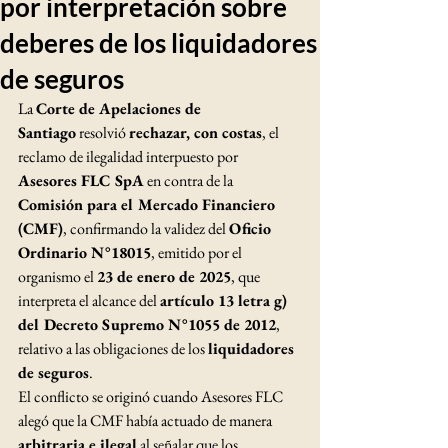
por interpretación sobre
deberes de los liquidadores
de seguros
La 
Corte de Apelaciones de 
Santiago
 resolvió 
rechazar, con costas
, el 
reclamo de ilegalidad interpuesto por 
Asesores FLC SpA
 en contra de la 
Comisión para el Mercado Financiero 
(CMF)
, confirmando la validez del 
Oficio 
Ordinario N°18015
, emitido por el 
organismo el 
23 de enero de 2025
, que 
interpreta el alcance del 
artículo 13 letra g) 
del Decreto Supremo N°1055 de 2012
, 
relativo a las obligaciones de los 
liquidadores 
de seguros
.
El conflicto se originó cuando Asesores FLC 
alegó que la CMF había actuado de manera 
arbitraria e ilegal
 al señalar que los 