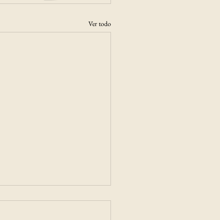
Ver todo
 reafirma la clasificación
(cl)" de BCI Seguros