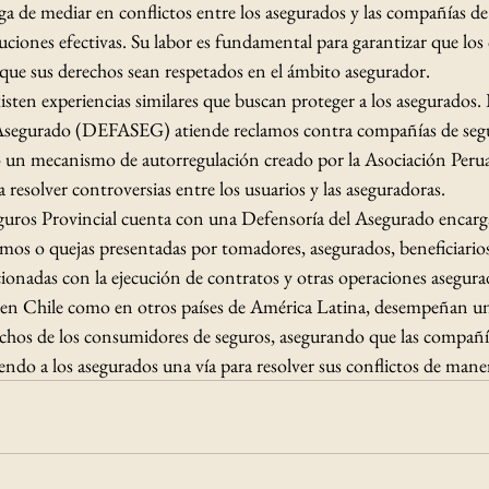
a de mediar en conflictos entre los asegurados y las compañías de
uciones efectivas. Su labor es fundamental para garantizar que lo
 que sus derechos sean respetados en el ámbito asegurador. ​
xisten experiencias similares que buscan proteger a los asegurados.
 Asegurado (DEFASEG) atiende reclamos contra compañías de segu
 un mecanismo de autorregulación creado por la Asociación Peru
resolver controversias entre los usuarios y las aseguradoras. ​
ros Provincial cuenta con una Defensoría del Asegurado encarga
amos o quejas presentadas por tomadores, asegurados, beneficiarios
acionadas con la ejecución de contratos y otras operaciones asegurad
o en Chile como en otros países de América Latina, desempeñan un 
rechos de los consumidores de seguros, asegurando que las compañ
endo a los asegurados una vía para resolver sus conflictos de manera