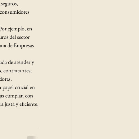
 seguros, 
s consumidores 
 Por ejemplo, en 
ros del sector 
ana de Empresas 
da de atender y 
, contratantes, 
oras. ​
papel crucial en 
ías cumplan con 
 justa y eficiente.