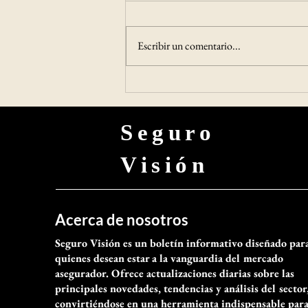
estratégica para fortalecer la
La colaboración entre aseguradoras y
prevención y la gestión de
especialistas en prevención continúa
riesgos
Escribir un comentario...
ganando terreno en la industria. En esa
línea, FID Seguros y Mutual Asesorías
anunciaron una alianza estratégica
destinada a i
Seguro
Visión
Acerca de nosotros
Seguro Visión es un boletín informativo diseñado par
quienes desean estar a la vanguardia del mercado
asegurador. Ofrece actualizaciones diarias sobre las
principales novedades, tendencias y análisis del sector
convirtiéndose en una herramienta indispensable par