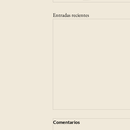
Entradas recientes
FID Seguros y Mutual
Comentarios
Asesorías sellan alianza