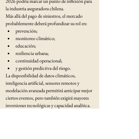
2026 podría marcar un punto de inflexión para 
la industria aseguradora chilena.
Más allá del pago de siniestros, el mercado 
probablemente deberá profundizar su rol en:
prevención;
monitoreo climático;
educación;
resiliencia urbana;
continuidad operacional;
y gestión predictiva del riesgo.
La disponibilidad de datos climáticos, 
inteligencia artificial, sensores remotos y 
modelación avanzada permitirá anticipar mejor 
ciertos eventos, pero también exigirá mayores 
inversiones tecnológicas y capacidad analítica.
La principal interrogante ya no parece ser si 
ocurrirán eventos extremos, sino qué tan 
preparada está la infraestructura —y el sistema 
asegurador— para enfrentarlos.