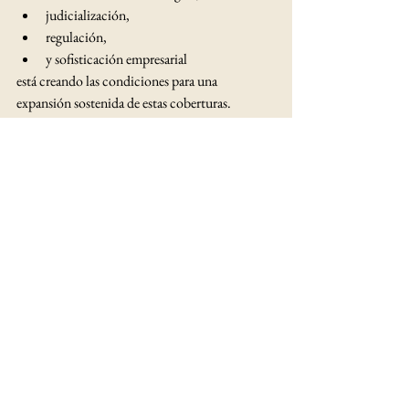
judicialización,
regulación,
y sofisticación empresarial
está creando las condiciones para una 
expansión sostenida de estas coberturas.
En Chile, el mercado probablemente 
evolucionará hacia productos más 
especializados, personalizados y adaptados a 
riesgos emergentes.
La Responsabilidad Civil dejará de ser vista 
como un seguro accesorio para transformarse 
en una herramienta esencial de protección 
patrimonial y continuidad empresarial.
En sociedades cada vez más interconectadas, el 
impacto que nuestras acciones generan sobre 
terceros seguirá adquiriendo mayor relevancia. 
Y junto con ello, crecerá también la necesidad 
de protección frente a esos riesgos.