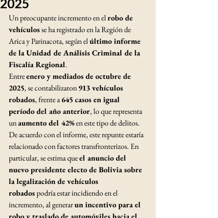
2025
Un preocupante incremento en el 
robo de 
vehículos
 se ha registrado en la Región de 
Arica y Parinacota, según el 
último informe 
de la Unidad de Análisis Criminal de la 
Fiscalía Regional
.
Entre 
enero y mediados de octubre de 
2025
, se contabilizaron 
913 vehículos 
robados
, frente a 
645 casos en igual 
período del año anterior
, lo que representa 
un 
aumento del 42%
 en este tipo de delitos.
De acuerdo con el informe, este repunte estaría 
relacionado con factores transfronterizos. En 
particular, se estima que 
el anuncio del 
nuevo presidente electo de Bolivia sobre 
la legalización de vehículos 
robados
 podría estar incidiendo en el 
incremento, al generar 
un incentivo para el 
robo y traslado de automóviles hacia el 