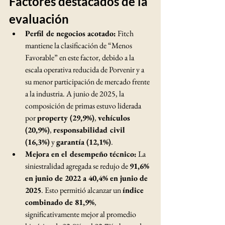
Factores destacados de la 
evaluación
Perfil de negocios acotado:
 Fitch 
mantiene la clasificación de “Menos 
Favorable” en este factor, debido a la 
escala operativa reducida de Porvenir y a 
su menor participación de mercado frente 
a la industria. A junio de 2025, la 
composición de primas estuvo liderada 
por 
property (29,9%)
, 
vehículos 
(20,9%)
, 
responsabilidad civil 
(16,3%)
 y 
garantía (12,1%)
.
Mejora en el desempeño técnico:
 La 
siniestralidad agregada se redujo de 
91,6% 
en junio de 2022 a 40,4% en junio de 
2025
. Esto permitió alcanzar un 
índice 
combinado de 81,9%
, 
significativamente mejor al promedio 