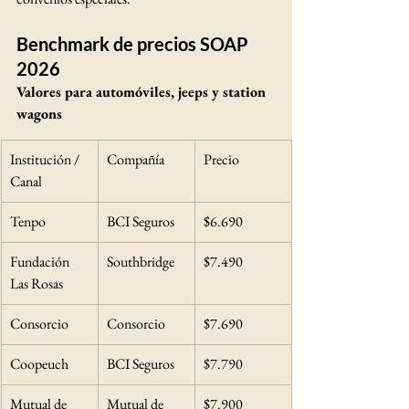
Benchmark de precios SOAP 
2026
Valores para automóviles, jeeps y station 
wagons
Institución / 
Compañía
Precio
Canal
Tenpo
BCI Seguros
$6.690
Fundación 
Southbridge
$7.490
Las Rosas
Consorcio
Consorcio
$7.690
Coopeuch
BCI Seguros
$7.790
Mutual de 
Mutual de 
$7.900