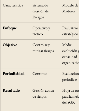
Característica
Sistema de 
Modelo de 
Gestión de 
Madurez
Riesgos
Enfoque
Operativo y 
Evaluativo y 
táctico
estratégico
Objetivo
Controlar y 
Medir 
mitigar riesgos
evolución y 
capacidad 
organizacional
Periodicidad
Continuo
Evaluaciones 
periódicas
Resultado
Gestión activa 
Hoja de ruta 
de riesgos
para la mejora 
del SGR