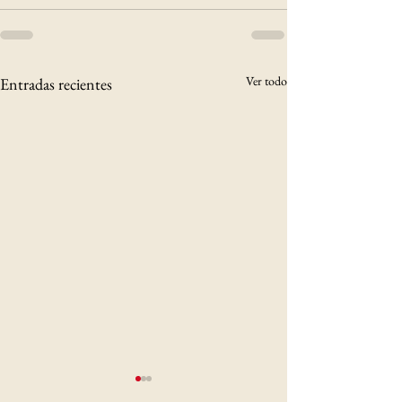
Ver todo
Entradas recientes
Asociación de
FID Seguros y M