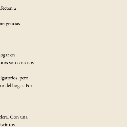
fecten a 
mergencias 
hogar en 
uros son costosos 
igatorios, pero 
ro del hogar. Por 
ciera. Con una 
istintos 