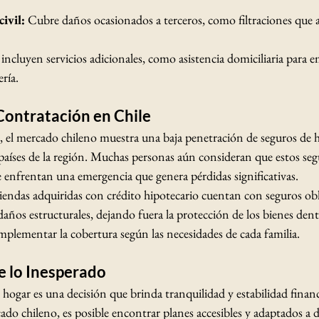
ivil:
 Cubre daños ocasionados a terceros, como filtraciones que a
incluyen servicios adicionales, como asistencia domiciliaria para e
ería.
 Contratación en Chile
s, el mercado chileno muestra una baja penetración de seguros de 
aíses de la región. Muchas personas aún consideran que estos seg
e enfrentan una emergencia que genera pérdidas significativas.
viendas adquiridas con crédito hipotecario cuentan con seguros obl
 daños estructurales, dejando fuera la protección de los bienes dent
complementar la cobertura según las necesidades de cada familia.
e lo Inesperado
 hogar es una decisión que brinda tranquilidad y estabilidad finan
ado chileno, es posible encontrar planes accesibles y adaptados a d