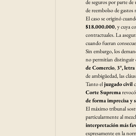
de seguros por parte de
de reembolso de gastos 
El caso se originó cuan
$18.000.000
, y cuya 
contractuales. La asegura
cuando fueran consecuenc
Sin embargo, los demanda
no permitían distinguir 
de Comercio
, 
3°, letr
de ambigüedad, las cláus
Tanto el 
juzgado civil
 
Corte Suprema
 revocó
de forma imprecisa y s
El máximo tribunal sostu
particularmente al mezcl
interpretación más fa
expresamente en la norm