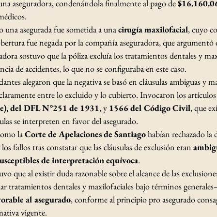
 una aseguradora, condenándola finalmente al pago de 
$16.160.0
médicos.
do una asegurada fue sometida a una 
cirugía maxilofacial
, cuyo co
cobertura fue negada por la compañía aseguradora, que argumentó 
dora sostuvo que la póliza excluía los tratamientos dentales y maxi
ia de accidentes, lo que no se configuraba en este caso.
ntes alegaron que la negativa se basó en cláusulas ambiguas y ma
claramente entre lo excluido y lo cubierto. Invocaron los artículos
a e), del DFL N°251 de 1931
, y 
1566 del Código Civil
, que ex
ulas se interpreten en favor del asegurado.
como la 
Corte de Apelaciones de Santiago
 habían rechazado la 
 los fallos tras constatar que las cláusulas de exclusión eran 
ambigu
usceptibles de interpretación equívoca
.
vo que al existir duda razonable sobre el alcance de las exclusione
ar tratamientos dentales y maxilofaciales bajo términos generales–
vorable al asegurado
, conforme al principio pro asegurado consa
ativa vigente.