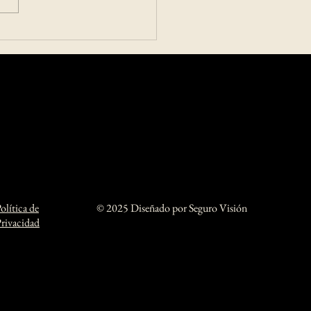
UF aplicada por la Comisión para
cado Financiero (CMF), al
erar que la com
olítica de
© 2025 Diseñado por Seguro Visión
rivacidad