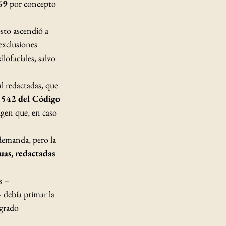
69
 por concepto 
sto ascendió a 
exclusiones 
lofaciales, salvo 
l redactadas, que 
 
542 del Código 
igen que, en caso 
demanda, pero la 
as, redactadas 
s –
 debía primar la 
grado 