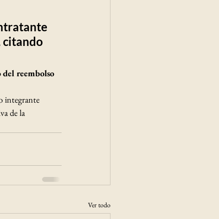
ntratante 
 citando 
o del reembolso 
o integrante 
va de la 
Ver todo