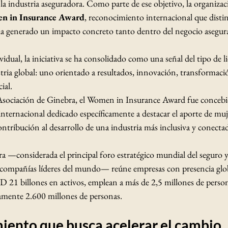
 la industria aseguradora. Como parte de ese objetivo, la organiza
n in Insurance Award
, reconocimiento internacional que disti
 ha generado un impacto concreto tanto dentro del negocio asegur
dual, la iniciativa se ha consolidado como una señal del tipo de l
tria global: uno orientado a resultados, innovación, transformaci
ial.
Asociación de Ginebra, el Women in Insurance Award fue concebi
ternacional dedicado específicamente a destacar el aporte de mujer
ontribución al desarrollo de una industria más inclusiva y conectad
a —considerada el principal foro estratégico mundial del seguro y
compañías líderes del mundo— reúne empresas con presencia glob
D 21 billones en activos, emplean a más de 2,5 millones de perso
amente 2.600 millones de personas.
iento que busca acelerar el cambio