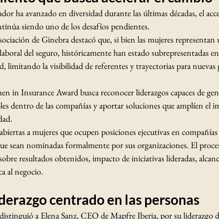
dor ha avanzado en diversidad durante las últimas décadas, el acc
ntinúa siendo uno de los desafíos pendientes.
Asociación de Ginebra destacó que, si bien las mujeres representan
a laboral del seguro, históricamente han estado subrepresentadas en
, limitando la visibilidad de referentes y trayectorias para nuevas
en in Insurance Award busca reconocer liderazgos capaces de gen
es dentro de las compañías y aportar soluciones que amplíen el i
dad.
abiertas a mujeres que ocupen posiciones ejecutivas en compañías
 que sean nominadas formalmente por sus organizaciones. El proce
obre resultados obtenidos, impacto de iniciativas lideradas, alcan
ca al negocio.
iderazgo centrado en las personas
 distinguió a Elena Sanz, CEO de Mapfre Iberia, por su liderazgo 