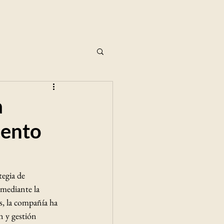
a
iento
egia de 
mediante la 
s, la compañía ha 
n y gestión 