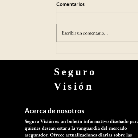
Asociación de Aseguradores y
Comentarios
Universidad de Chile unen
esfuerzos para promover un
El acelerado envejecimiento de la
envejecimiento activo y
población chilena está redefiniendo las
saludable
Escribir un comentario...
prioridades del país en materias tan
diversas como salud, pensiones,
cuidados, vivienda y protección
financiera. Frente a este
Seguro
Visión
Acerca de nosotros
Seguro Visión es un boletín informativo diseñado par
quienes desean estar a la vanguardia del mercado
asegurador. Ofrece actualizaciones diarias sobre las