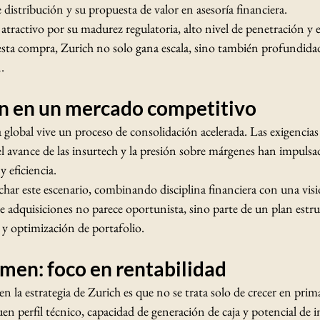
e distribución y su propuesta de valor en asesoría financiera.
atractivo por su madurez regulatoria, alto nivel de penetración y e
a compra, Zurich no solo gana escala, sino también profundidad
.
n en un mercado competitivo
global vive un proceso de consolidación acelerada. Las exigencias d
el avance de las insurtech y la presión sobre márgenes han impulsa
 eficiencia.
har este escenario, combinando disciplina financiera con una visió
 de adquisiciones no parece oportunista, sino parte de un plan estr
 y optimización de portafolio.
men: foco en rentabilidad
n la estrategia de Zurich es que no se trata solo de crecer en prima
en perfil técnico, capacidad de generación de caja y potencial de i