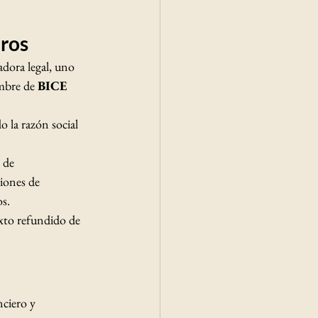
uros
dora legal, uno 
mbre de 
BICE 
o la razón social 
 de 
iones de 
s.
xto refundido de 
ciero y 