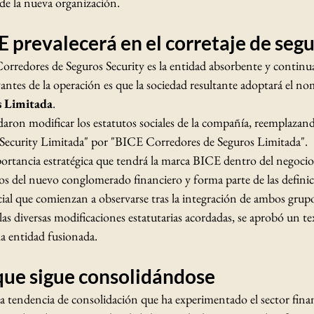
de la nueva organización.
 prevalecerá en el corretaje de seg
rredores de Seguros Security es la entidad absorbente y continua
vantes de la operación es que la sociedad resultante adoptará el no
s Limitada
.
rdaron modificar los estatutos sociales de la compañía, reemplazand
Security Limitada" por "BICE Corredores de Seguros Limitada".
mportancia estratégica que tendrá la marca BICE dentro del negocio
os del nuevo conglomerado financiero y forma parte de las definic
al que comienzan a observarse tras la integración de ambos grupo
s diversas modificaciones estatutarias acordadas, se aprobó un te
 la entidad fusionada.
ue sigue consolidándose
a tendencia de consolidación que ha experimentado el sector finan