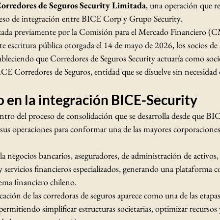
orredores de Seguros Security Limitada
, una operación que r
eso de integración entre BICE Corp y Grupo Security.
zada previamente por la Comisión para el Mercado Financiero (C
e escritura pública otorgada el 14 de mayo de 2026, los socios de
tableciendo que Corredores de Seguros Security actuaría como soc
CE Corredores de Seguros, entidad que se disuelve sin necesidad 
 en la integración BICE-Security
ntro del proceso de consolidación que se desarrolla desde que B
 sus operaciones para conformar una de las mayores corporaciones 
 negocios bancarios, aseguradores, de administración de activos, 
y servicios financieros especializados, generando una plataforma 
tema financiero chileno.
icación de las corredoras de seguros aparece como una de las etapas
ermitiendo simplificar estructuras societarias, optimizar recursos y