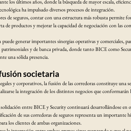
nte los últimos años, donde la búsqueda de mayor escala, eficienci
ecnológica ha impulsado diversos procesos de integración.
ores de seguros, contar con una estructura más robusta permite fort
ferta de productos y mejorar la capacidad de negociación con las co
 puede generar importantes sinergias operativas y comerciales, pa
 patrimoniales y de banca privada, donde tanto BICE como Secur
nte una sólida presencia.
usión societaria
legales y corporativos, la fusión de las corredoras constituye una s
lizarse la integración de los distintos negocios que conformarán 
nsolidación entre BICE y Security continuará desarrollándose en o
ificación de sus corredoras de seguros representa un importante hi
para los clientes de ambas organizaciones.
ue la integración entre ambos grupos sigue avanzando y que el ne