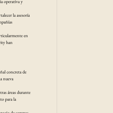
a operativa y 
alecer la asesoría 
mpañías 
rticularmente en 
ity han 
eñal concreta de 
la nueva 
tras áreas durante 
to para la 
gocio de seguros 