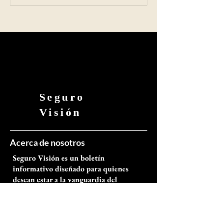
para el Mercado Financiero (CMF),
de fortaleza financiera
al considerar que la com
muc
Seguro
Visión
Acerca de nosotros
Seguro Visión es un boletín
informativo diseñado para quienes
desean estar a la vanguardia del
mercado asegurador. Ofrece
actualizaciones diarias sobre las
principales novedades, tendencias y