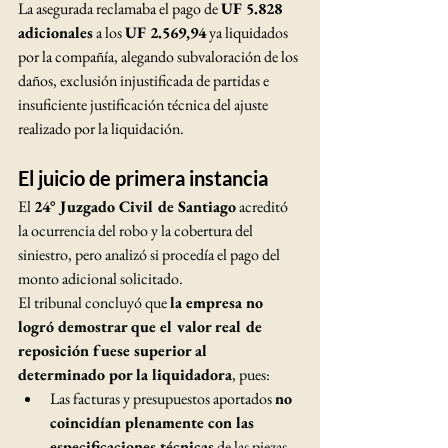
La asegurada reclamaba el pago de 
UF 5.828 
adicionales
 a los 
UF 2.569,94
 ya liquidados 
por la compañía, alegando subvaloración de los 
daños, exclusión injustificada de partidas e 
insuficiente justificación técnica del ajuste 
realizado por la liquidación.
El juicio de primera instancia
El 
24° Juzgado Civil de Santiago
 acreditó 
la ocurrencia del robo y la cobertura del 
siniestro, pero analizó si procedía el pago del 
monto adicional solicitado.
El tribunal concluyó que 
la empresa no 
logró demostrar que el valor real de 
reposición fuese superior al 
determinado por la liquidadora
, pues:
Las facturas y presupuestos aportados 
no 
coincidían plenamente con las 
especificaciones técnicas
 de las piezas 