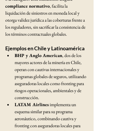
compliance normativo
, facilita la 
liquidación de siniestros en moneda local y 
otorga validez jurídica a las coberturas frente a 
los reguladores, sin sacrificar la consistencia de 
los términos contractuales globales.
Ejemplos en Chile y Latinoamérica
BHP y Anglo American
, dos de los 
mayores actores de la minería en Chile, 
operan con cautivas internacionales y 
programas globales de seguros, utilizando 
aseguradoras locales como fronting para 
riesgos operacionales, ambientales y de 
construcción.
LATAM Airlines
 implementa un 
esquema similar para su programa 
aeronáutico, combinando cautiva y 
fronting con aseguradoras locales para 