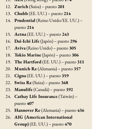
Zurich
 (Suiza) – puesto 
201
Chubb
 (EE. UU.) – puesto 
214
Prudential
 (Reino Unido/EE. UU.) – 
puesto 
214
Aetna
 (EE. UU.) – puesto 
243
Dai-Ichi Life
 (Japón) – puesto 
296
Aviva
 (Reino Unido) – puesto 
305
Tokio Marine
 (Japón) – puesto 
306
The Hartford
 (EE. UU.) – puesto 
311
Munich Re
 (Alemania) – puesto 
357
Cigna
 (EE. UU.) – puesto 
359
Swiss Re
 (Suiza) – puesto 
368
Manulife
 (Canadá) – puesto 
392
Cathay Life Insurance
 (Taiwán) – 
puesto 
407
Hannover Re
 (Alemania) – puesto 
436
AIG (American International 
Group)
 (EE. UU.) – puesto 
470