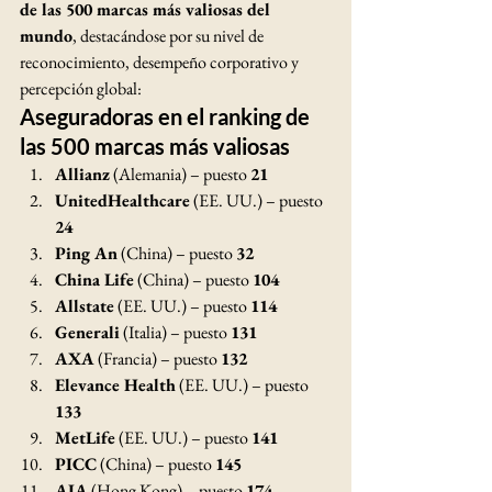
de las 500 marcas más valiosas del 
mundo
, destacándose por su nivel de 
reconocimiento, desempeño corporativo y 
percepción global:
Aseguradoras en el ranking de 
las 500 marcas más valiosas
Allianz
 (Alemania) – puesto 
21
UnitedHealthcare
 (EE. UU.) – puesto 
24
Ping An
 (China) – puesto 
32
China Life
 (China) – puesto 
104
Allstate
 (EE. UU.) – puesto 
114
Generali
 (Italia) – puesto 
131
AXA
 (Francia) – puesto 
132
Elevance Health
 (EE. UU.) – puesto 
133
MetLife
 (EE. UU.) – puesto 
141
PICC
 (China) – puesto 
145
AIA
 (Hong Kong) – puesto 
174